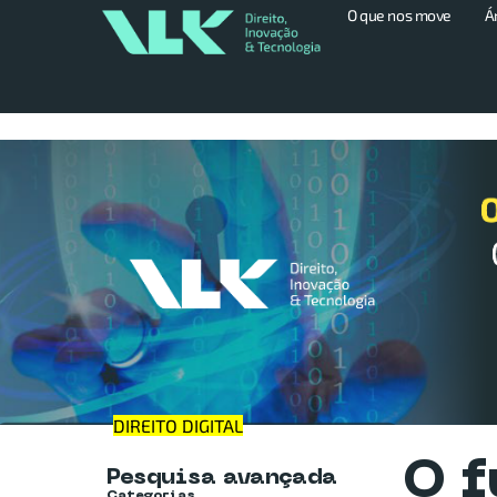
O que nos move
Á
INTELIGÊNCIA ARTIFICIAL
DIREITO DIGITAL
O f
Pesquisa avançada
Categorias