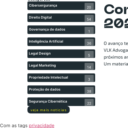
Cibersergurança
Co
20
Direito Digital
54
20
Governança de dados
1
Inteligência Artificial
O avanço te
36
VLK Advoga
Legal Design
5
próximos a
Um material
Legal Marketing
14
Propriedade Intelectual
3
Proteção de dados
38
Segurança Cibernética
22
veja mais noticias
Com as tags
privacidade