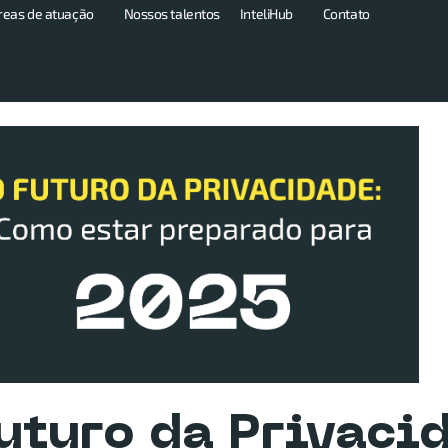
reas de atuação
Nossos talentos
InteliHub
Contato
uturo da Privaci