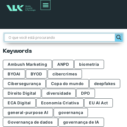
Busca
Keywords
Ambush Marketing
ANPD
biometria
BYOAI
BYOD
cibercrimes
Cibersegurança
Copa do mundo
deepfakes
Direito Digital
diversidade
DPO
ECA Digital
Economia Criativa
EU AI Act
general-purpose AI
governança
Governança de dados
governança de IA