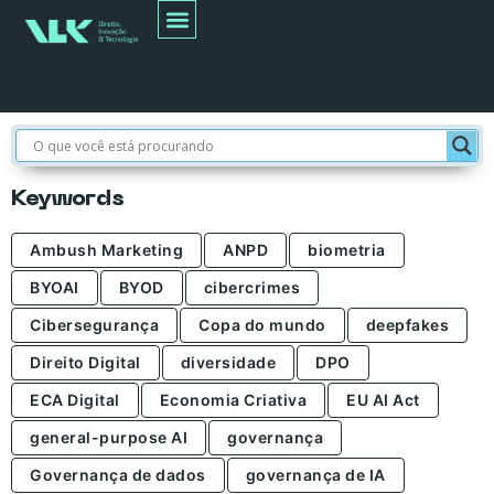
Busca
Keywords
Ambush Marketing
ANPD
biometria
BYOAI
BYOD
cibercrimes
Cibersegurança
Copa do mundo
deepfakes
Direito Digital
diversidade
DPO
ECA Digital
Economia Criativa
EU AI Act
general-purpose AI
governança
Governança de dados
governança de IA